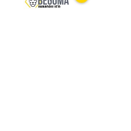
TEL :
06 17 47 32 86
mgomez@begoma-immo.fr
BEGOMA IMMO
110 Cours du Docteur Long
69003 Lyon - Rhône
© 2023 par BEGOMA